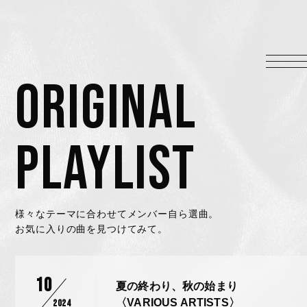
HOME
INFORMATION
ORIGINAL
PROFILE
SCHEDULE
DISCOGRAPHY
PLAYLIST
MUSIC VIDEO
LYRICS
GOODS
様々なテーマに合わせてメンバー自ら選曲。
お気に入りの曲を見つけてみて。
伊達漢
CONTACT
10
夏の終わり、秋の始まり
〈VARIOUS ARTISTS〉
2024