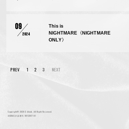
09
This is
NIGHTMARE〈NIGHTMARE
2024
ONLY〉
NIGHTMARE OFFICIAL MOBILE SITE
PREV
1
2
3
NEXT
JOIN
LOGIN
FAN CLUB INFORMATION
Q&A