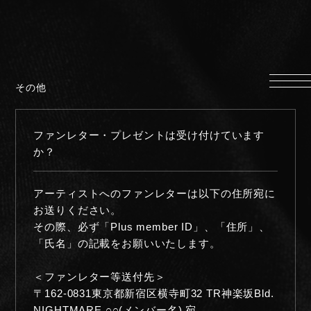
HOME
INFORMATION
その他
PROFILE
SCHEDULE
ファンレター・プレゼントは受け付けています
DISCOGRAPHY
か？
MUSIC VIDEO
LYRICS
アーティストへのファンレターは以下の住所宛に
GOODS
お送りください。
その際、必ず「Plus member ID」、「住所」、
伊達漢
「氏名」の記載をお願いいたします。
CONTACT
＜ファンレター等送付先＞
〒162-0831東京都新宿区横寺町32 TR神楽坂Bld.
NIGHTMARE ○○(メンバー名) 宛