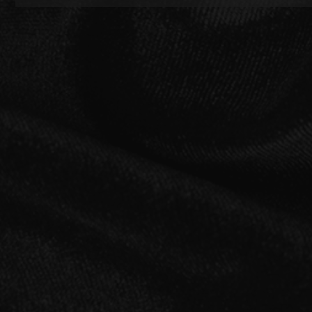
RADIO
2026.07.03
NEWS
MOVIE
NIGHTMARE TOUR 2026 大阪公演 日程・会場変更の
お詫びとお知らせ
MEMBER ONLY COMMUNITY
ORIGINAL PLAYLIST
2026.07.01
NEWS
Ni~ya &RUKAトークイベント 劇場版 ゆ◯ぢと博士
ナイトメア通信
【昼の部】追加開催決定
衣装解説
SPECIAL BIRTHDAY PRESENT
2026.06.29
NEWS
2026年9月16日（水）34th Single リリース決定
THANK YOU MESSAGE from
NIGHTMARE