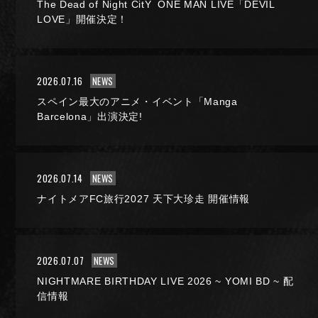
The Dead of Night CitY ONE MAN LIVE「DEVIL
LOVE」開催決定！
2026.07.16
NEWS
スペイン最大のアニメ・イベント「Manga
Barcelona」出演決定!
NIGHTMARE OFFICIAL MOBILE SITE
2026.07.14
NEWS
JOIN
LOGIN
ナイトメアFC旅行2027 天下大珍走 開催情報
2026.07.07
NEWS
FAN CLUB INFORMATION
NIGHTMARE BIRTHDAY LIVE 2026 ~ YOMI BD ~ 配
信情報
Q&A