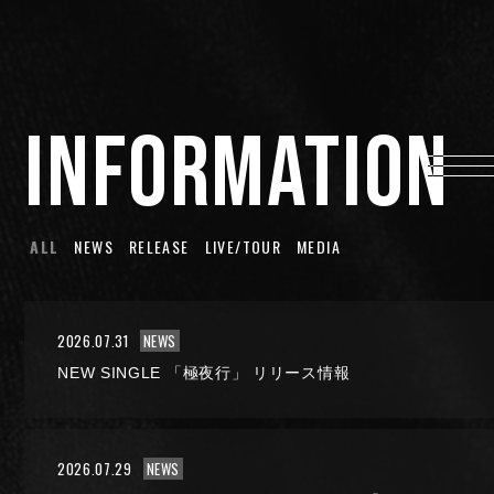
HOME
INFORMATION
INFORMATION
PROFILE
SCHEDULE
DISCOGRAPHY
ALL
NEWS
RELEASE
LIVE/TOUR
MEDIA
MUSIC VIDEO
LYRICS
GOODS
2026.07.31
NEWS
NEW SINGLE 「極夜行」 リリース情報
伊達漢
CONTACT
2026.07.29
NEWS