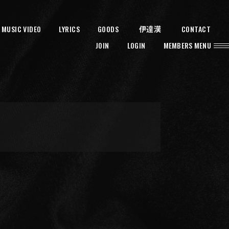
MUSIC VIDEO
LYRICS
GOODS
CONTACT
伊達漢
JOIN
LOGIN
MEMBERS MENU