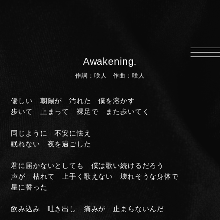
HOME
INFORMATION
Awakening.
PROFILE
作詞：咲人 作曲：咲人
SCHEDULE
DISCOGRAPHY
優しい 朝陽が 汚れた 僕を溶かす
歩いて 止まって 裸足で また歩いてく
MUSIC VIDEO
LYRICS
同じように 不安に怯え
眠れない 夜を過ごした
GOODS
君に届かないとしても 僕は歌い続けるだろう
伊達漢
声が 枯れて 上手く歌えない 壊れそうな身体で
CONTACT
星に誓った
飲み込み 吐き出し 痛みが 止まらないんだ