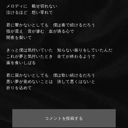
メロディに 載せ切れない
泣けるほど 想い零れて
君に響かないとしても 僕は奏で続けるだろう
指が震え 音が滲む 血が滴る心で
闇夜を裂いて
きっと僕は気付いていた 知らない振りをしていたんだ
これが夢と気付いたとき 全てが終わるようで
歯を食いしばる
NIGHTMARE OFFICIAL MOBILE SITE
君に届かないとしても 僕は歌い続けるだろう
JOIN
LOGIN
悪い夢が覚めないことは 決して悪くはないと
祈りを込めて
FAN CLUB INFORMATION
コメントを投稿する
Q&A