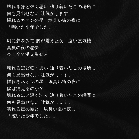
壊れるほど強く思い 辿り着いたこの場所に
何も見出せない 吐気がします。
揺れるネオンの星 埃臭い街の夜に
「鳴いた少年でした。」
幻に夢をみて 胸が震えた夜 遠い蜃気楼....
真夏の夜の悪夢
今、全て消え失せろ
壊れるほど強く思い 辿り着いたこの場所に
NIGHTMARE OFFICIAL MOBILE SITE
何も見出せない 吐気がします。
揺れるネオンの星 埃臭い街の夜に
JOIN
LOGIN
僕は消えるのか？
壊れるほど深く沈み 辿り着いたこの瞬間に
何も見出せない 吐気がします。
濡れる星の塵と 埃臭い夏の夜に
FAN CLUB INFORMATION
「泣いた少年でした。」
Q&A