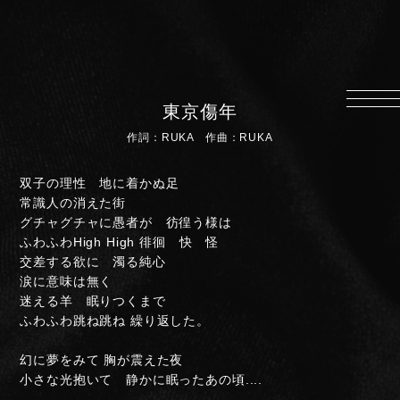
HOME
INFORMATION
東京傷年
PROFILE
作詞：RUKA 作曲：RUKA
SCHEDULE
DISCOGRAPHY
双子の理性 地に着かぬ足
常識人の消えた街
MUSIC VIDEO
グチャグチャに愚者が 彷徨う様は
LYRICS
ふわふわHigh High 徘徊 快 怪
交差する欲に 濁る純心
GOODS
涙に意味は無く
迷える羊 眠りつくまで
伊達漢
ふわふわ跳ね跳ね 繰り返した。
CONTACT
幻に夢をみて 胸が震えた夜
小さな光抱いて 静かに眠ったあの頃....