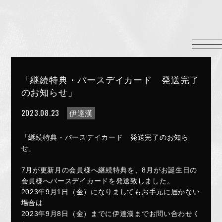
HOME
INFORMATION
PROFILE
「継続特典・バースデイカード 発送完了
SCHEDULE
のお知らせ」
DISCOGRAPHY
2023.08.23
伊達漢
MUSIC VIDEO
LYRICS
「継続特典・バースデイカード 発送完了のお知ら
せ」
GOODS
伊達漢
7月が更新月の会員様へ継続特典を、8月がお誕生日の
会員様へバースデイカードを発送致しました。
CONTACT
2023年9月1日（金）になりましてもお手元に届かない
場合は
2023年9月8日（金）までに伊達漢までお問い合わせく