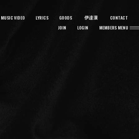
MUSIC VIDEO
LYRICS
GOODS
CONTACT
伊達漢
JOIN
LOGIN
MEMBERS MENU