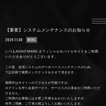
HOME
INFORMATION
【重要】システムメンテナンスのお知らせ
PROFILE
2024.11.08
NEWS
SCHEDULE
DISCOGRAPHY
いつもNIGHTMARE オフィシャルモバイルサイトをご利用
MUSIC VIDEO
いただきありがとうございます。
LYRICS
この度、決済システムのデータベースメンテナンスのため、
GOODS
下記日程で夜間メンテナンスをさせて頂きます。
伊達漢
期間中はサイトへのアクセスが可能ですが、
CONTACT
ログインを伴う会員サービス、サービスの入退会がご利用いただ
けません。
ご利用のお客様には大変ご不便をおかけいたしますが、
何卒ご理解、ご了承の程よろしくお願いいたします。