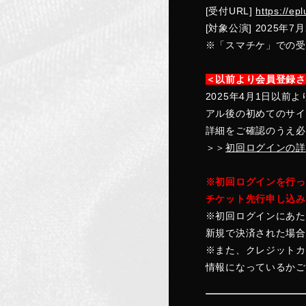
[受付URL]
https://epl
[対象公演] 2025年7
※「スマチケ」での受
＜以前より会員登録さ
2025年4月1日以前よ
アル後の初めてのサイ
詳細をご確認のうえ必
＞＞
初回ログインの詳
※初回ログインを行ってい
チケット先行申し込み
※初回ログインにあた
新規で決済された場合
※また、クレジットカ
情報になっているかご