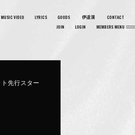
MUSIC VIDEO
LYRICS
GOODS
CONTACT
伊達漢
JOIN
LOGIN
MEMBERS MENU
ケット先行スター