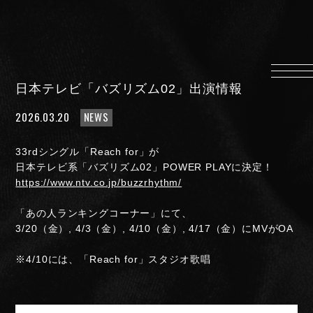
HOME
INFORMATION
日本テレビ「バズリズム02」出演情報
PROFILE
2026.03.20
NEWS
SCHEDULE
DISCOGRAPHY
33rdシングル「Reach for」が
MUSIC VIDEO
日本テレビ系「バズリズム02」POWER PLAYに決定！
https://www.ntv.co.jp/buzzrhythm/
LYRICS
GOODS
「あの人ランキングコーナー」にて、
3/20（金）, 4/3（金）, 4/10（金）, 4/17（金）にMVがOA
伊達漢
CONTACT
※4/10には、「Reach for」スタジオ歌唱