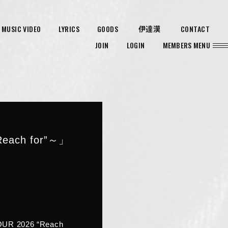
MUSIC VIDEO
LYRICS
GOODS
CONTACT
伊達漢
JOIN
LOGIN
MEMBERS MENU
ach for”～」
 2026 “Reach