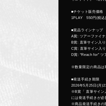
■チケット販売価格
1PLAY
550
円
(
税込
■賞品ラインナップ
A賞: ツアーファイナ
B賞: 直筆サイン入
C賞: 直筆サイン入り
D賞: “Reach f
※数量限定の商品は
■発送手続き期限
2026年5月25日(月)2
※B賞「 直筆サイ
には発送手続きが必
※商品発送手続きの