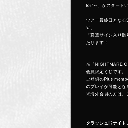
for”～」がスター
ツアー最終日となる5
や、
「直筆サイン入り撮
たります！
※『NIGHTMARE 
会員限定くじです。
ご登録のPlus m
のプレイが可能とな
※海外会員の方は、
クラッシュ!?ナイトメアく