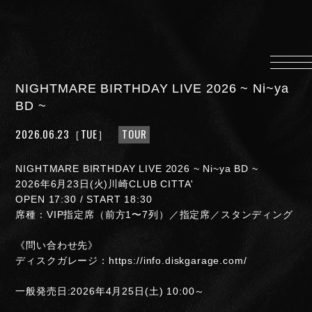
HOME
INFORMATION
NIGHTMARE BIRTHDAY LIVE 2026 ~ Ni~ya
PROFILE
BD ~
SCHEDULE
2026.06.23
［TUE］
TOUR
DISCOGRAPHY
MUSIC VIDEO
NIGHTMARE BIRTHDAY LIVE 2026 ~ Ni~ya BD ~
2026年6月23日(火)川崎CLUB CITTA'
LYRICS
OPEN 17:30 / START 18:30
GOODS
席種：VIP指定席（前方1〜7列）／指定席／スタンディング
伊達漢
《問い合わせ先》
CONTACT
ディスクガレージ：https://info.diskgarage.com/
一般発売日:2026年4月25日(土) 10:00～