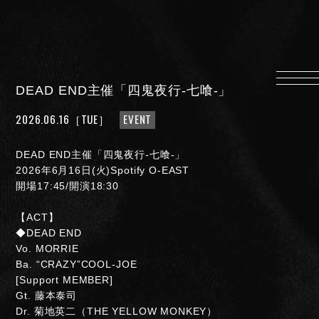
HOME
INFORMATION
DEAD END主催「四鬼夜行-七喰-」
PROFILE
2026.06.16
［TUE］
EVENT
SCHEDULE
DISCOGRAPHY
DEAD END主催「四鬼夜行-七喰-」
MUSIC VIDEO
2026年6月16日(火)Spotify O-EAST
開場17:45/開演18:30
LYRICS
GOODS
【ACT】
◆DEAD END
伊達漢
Vo. MORRIE
CONTACT
Ba. “CRAZY”COOL-JOE
[Support MEMBER]
Gt. 藤本泰司
Dr. 菊地英二（THE YELLOW MONKEY）