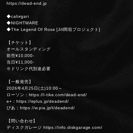
https://dead-end.jp
◆cali≠gari
◆NIGHTMARE
◆The Legend Of Rose [Jill岡垣プロジェクト]
【チケット】
オールスタンディング
前売¥10,000-
当日¥11,000-
NIGHTMARE OFFICIAL MOBILE SITE
※ドリンク代別途必要
JOIN
LOGIN
【一般発売】
2026年4月25日(土)10:00～
ローソン：https://l-tike.com/dead-end/
e+：https://eplus.jp/deadend/
ぴあ：https://w.pia.jp/t/deadend/
FAN CLUB INFORMATION
【問い合わせ】
Q&A
ディスクガレージ https://info.diskgarage.com/