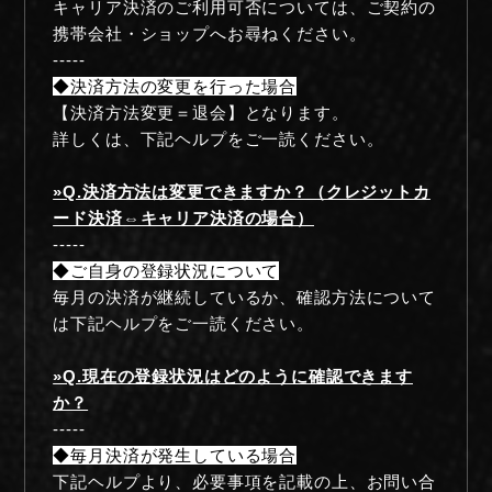
キャリア決済のご利用可否については、ご契約の
RADIO
携帯会社・ショップへお尋ねください。
-----
MOVIE
◆決済方法の変更を行った場合
【決済方法変更＝退会】となります。
詳しくは、下記ヘルプをご一読ください。
MEMBER ONLY COMMUNITY
»Q.決済方法は変更できますか？（クレジットカ
ORIGINAL PLAYLIST
ード決済⇔キャリア決済の場合）
-----
ナイトメア通信
◆ご自身の登録状況について
毎月の決済が継続しているか、確認方法について
は下記ヘルプをご一読ください。
衣装解説
»Q.現在の登録状況はどのように確認できます
SPECIAL BIRTHDAY PRESENT
か？
-----
THANK YOU MESSAGE from
◆毎月決済が発生している場合
NIGHTMARE
下記ヘルプより、必要事項を記載の上、お問い合