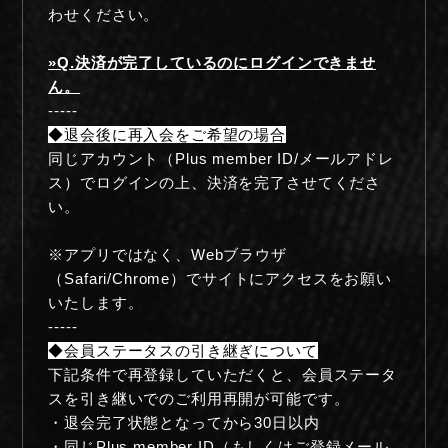
わせください。
FAN MAIL
»Q.決済が完了しているのにログインできませ
ん。
-----
◆退会後に再入会をご希望の場合
同じアカウント（Plus member ID/メールアドレ
ス）でログインの上、決済を完了させてくださ
い。
※アプリではなく、Webブラウザ
（Safari/Chrome）でサイトにアクセスをお願い
いたします。
-----
◆会員ステータスの引き継ぎについて
下記条件で再登録していただくと、会員ステータ
スを引き継いでのご利用再開が可能です。
・退会完了状態となってから30日以内
・同じPlus member ID（もしくはご登録メール