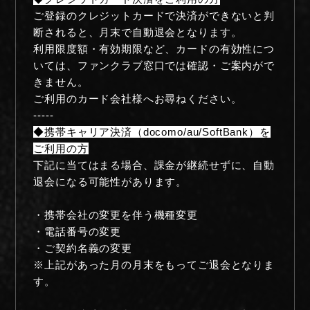
ご登録のクレジットカードで決済ができないと判
断されると、月末で自動退会となります。
利用限度額・有効期限など、カードの有効性につ
いては、ファンクラブ窓口では確認・ご案内がで
きません。
ご利用のカード会社様へお尋ねください。
-----
◆携帯キャリア決済（docomo/au/SoftBank）を
ご利用の方
NIGHTMARE OFFICIAL MOBILE SITE
下記に当てはまる場合、課金が継続せずに、自動
退会になる可能性があります。
JOIN
LOGIN
・携帯会社の変更を伴う機種変更
・電話番号の変更
・ご契約名義の変更
FAN CLUB INFORMATION
※上記があった月の月末をもってご退会となりま
す。
Q&A