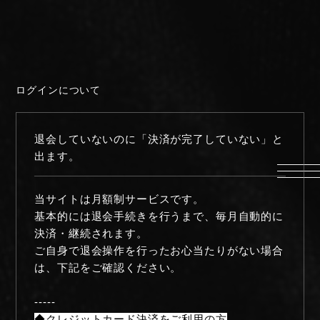
HOME
INFORMATION
ログインについて
PROFILE
SCHEDULE
退会していないのに「決済が完了していない」と
DISCOGRAPHY
出ます。
MUSIC VIDEO
LYRICS
当サイトは月額制サービスです。
GOODS
基本的には退会手続きを行うまで、毎月自動的に
決済・継続されます。
伊達漢
ご自身で退会操作を行ったお心当たりがない場合
CONTACT
は、下記をご確認ください。
-----
◆クレジットカード決済をご利用の方