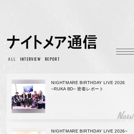
HOME
INFORMATION
ナイトメア通信
PROFILE
SCHEDULE
ALL
INTERVIEW
REPORT
DISCOGRAPHY
MUSIC VIDEO
LYRICS
NIGHTMARE BIRTHDAY LIVE 2026
~RUKA BD~ 密着レポート
GOODS
伊達漢
CONTACT
NIGHTMARE BIRTHDAY LIVE 2026~