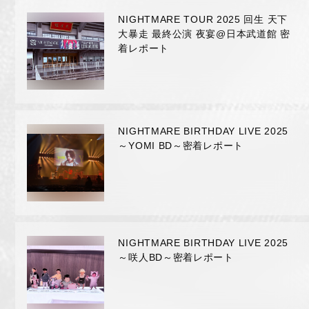
RADIO
NIGHTMARE TOUR 2025 回生 天下
大暴走 最終公演 夜宴@日本武道館 密
着レポート
MOVIE
MEMBER ONLY COMMUNITY
ORIGINAL PLAYLIST
NIGHTMARE BIRTHDAY LIVE 2025
～YOMI BD～密着レポート
ナイトメア通信
衣装解説
SPECIAL BIRTHDAY PRESENT
NIGHTMARE BIRTHDAY LIVE 2025
～咲人BD～密着レポート
THANK YOU MESSAGE from
NIGHTMARE