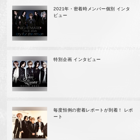
RADIO
2021年・密着時メンバー個別 インタ
ビュー
MOVIE
MEMBER ONLY COMMUNITY
ORIGINAL PLAYLIST
特別企画 インタビュー
ナイトメア通信
衣装解説
SPECIAL BIRTHDAY PRESENT
毎度恒例の密着レポートが到着！ レポ
ート
THANK YOU MESSAGE from
NIGHTMARE