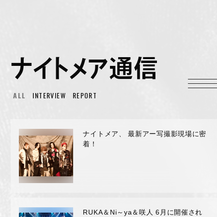
HOME
INFORMATION
ナイトメア通信
PROFILE
SCHEDULE
ALL
INTERVIEW
REPORT
DISCOGRAPHY
MUSIC VIDEO
LYRICS
ナイトメア、 最新アー写撮影現場に密
着！
GOODS
伊達漢
CONTACT
RUKA＆Ni～ya＆咲人 6月に開催され